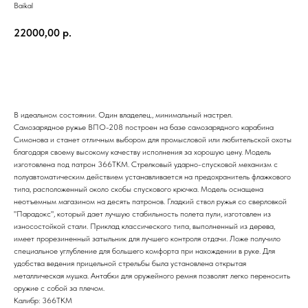
Baikal
22000,00
р.
Заказать
В идеальном состоянии. Один владелец., минимальный настрел.
Самозарядное ружье ВПО-208 построен на базе самозарядного карабина
Симонова и станет отличным выбором для промысловой или любительской охоты
благодаря своему высокому качеству исполнения за хорошую цену. Модель
изготовлена под патрон 366TKM. Стрелковый ударно-спусковой механизм с
полуавтоматическим действием устанавливается на предохранитель флажкового
типа, расположенный около скобы спускового крючка. Модель оснащена
неотъемным магазином на десять патронов. Гладкий ствол ружья со сверловкой
"Парадокс", который дает лучшую стабильность полета пули, изготовлен из
износостойкой стали. Приклад классического типа, выполненный из дерева,
имеет прорезиненный затыльник для лучшего контроля отдачи. Ложе получило
специальное углубление для большего комфорта при нахождении в руке. Для
удобства ведения прицельной стрельбы была установлена открытая
металлическая мушка. Антабки для оружейного ремня позволят легко переносить
оружие с собой за плечом.
Калибр: 366ТКМ