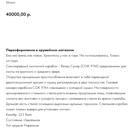
Молот
40000,00
р.
Заказать
Переоформление в оружейном магазине
Без настрела, как новое. Хранилось у нас в тире. Не использовалась. Только
отстрел.
Самозарядный охотничий карабин - Вепрь Супер (СОК 97М) предназначен для
охоты на крупного и среднего зверя.
Открытые прицельные приспособления включают в себя перекидной
двухпозиционный прицел и мушку, регулируемую в двух плоскостях. Газовая
камера карабина СОК 97М совмещена с колодкой мушки. На поверхности
хромированного стального ствола расположены продольные пазы, позволяющие
снизить вес винтовки и ускорить процесс охлаждения ствола во время стрельбы.
Дульная часть ствола оснащена дырочным дульным тормозом. Ствольная коробка
имеет планки вивера для установки оптики.
Калибр: 223 Rem
Состояние: Идеальное
Тип оружия: Нарезное