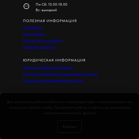
Пн-Сб: 10.00-18.00
Вс: выходной
ПОЛЕЗНАЯ ИНФОРМАЦИЯ
О компании
Как заказать
Для юр. лиц и оптовиков
Гарантия и возврат
ЮРИДИЧЕСКАЯ ИНФОРМАЦИЯ
Политика конфиденциальности
Согласие на обработку персональных данных
Политика в отношении файлов cookie
Для улучшения работы сайта и его взаимодействия с пользователями мы
используем файлы cookie. Продолжая работу с сайтом, вы разрешаете
использование cookie-файлов
Хорошо