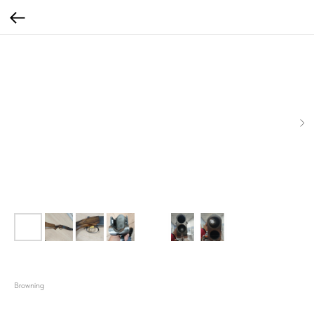
Ружьё Browning B25
Browning