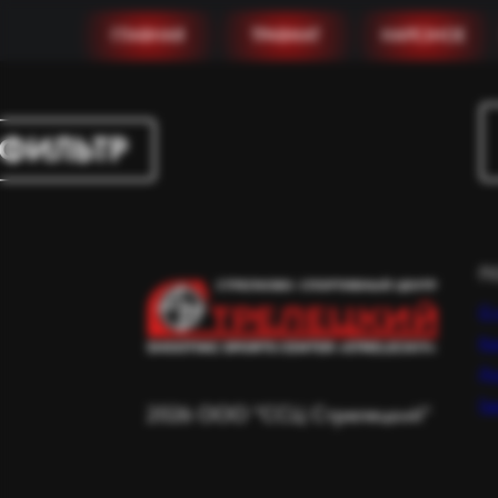
ГЛАВНАЯ
ТРАВМАТ
НАРЕЗНОЕ
ФИЛЬТР
П
О 
Ка
Дл
Га
2026 ООО "ССЦ Стрелецкий"