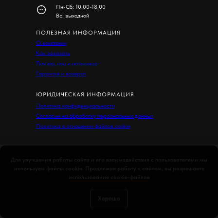
Пн-Сб: 10.00-18.00
Вс: выходной
ПОЛЕЗНАЯ ИНФОРМАЦИЯ
О компании
Как заказать
Для юр. лиц и оптовиков
Гарантия и возврат
ЮРИДИЧЕСКАЯ ИНФОРМАЦИЯ
Политика конфиденциальности
Согласие на обработку персональных данных
Политика в отношении файлов cookie
Для улучшения работы сайта и его взаимодействия с пользователями мы
используем файлы cookie. Продолжая работу с сайтом, вы разрешаете
использование cookie-файлов
Хорошо